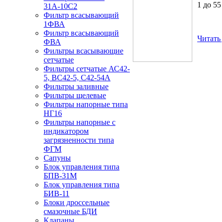
1 до 5
31А-10С2
Фильтр всасывающий
1ФВА
Фильтр всасывающий
Читать 
ФВА
Фильтры всасывающие
сетчатые
Фильтры сетчатые АС42-
5, ВС42-5, С42-54А
Фильтры заливные
Фильтры щелевые
Фильтры напорные типа
НГ16
Фильтры напорные с
индикатором
загрязненности типа
ФГМ
Сапуны
Блок управления типа
БПВ-31М
Блок управления типа
БИВ-11
Блоки дроссельные
смазочные БДИ
Клапаны