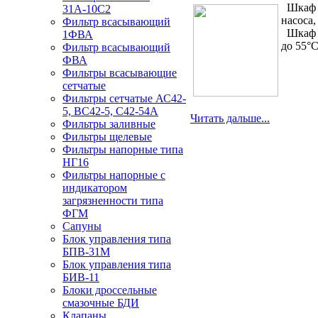
Шкаф э
31А-10С2
насоса
Фильтр всасывающий
Шкаф э
1ФВА
до 55°
Фильтр всасывающий
ФВА
Фильтры всасывающие
сетчатые
Фильтры сетчатые АС42-
5, ВС42-5, С42-54А
Читать дальше...
Фильтры заливные
Фильтры щелевые
Фильтры напорные типа
НГ16
Фильтры напорные с
индикатором
загрязненности типа
ФГМ
Сапуны
Блок управления типа
БПВ-31М
Блок управления типа
БИВ-11
Блоки дроссельные
смазочные БДИ
Клапаны