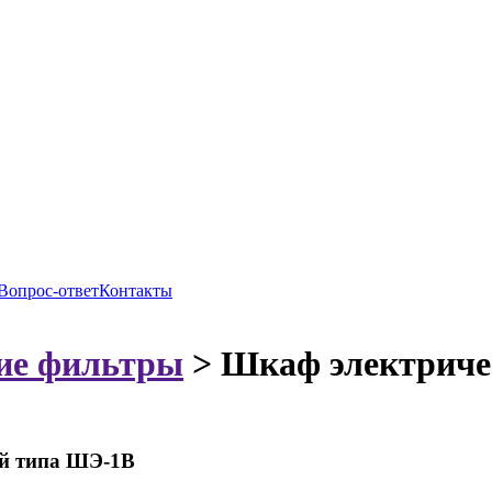
Вопрос-ответ
Контакты
ие фильтры
>
Шкаф электриче
й типа ШЭ-1В